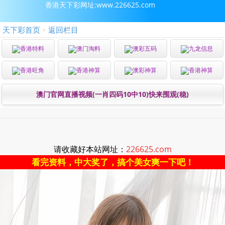
香港天下彩网址:www.226625.com
天下彩首页
返回栏目
>
香港特料
澳门淘料
澳彩五码
九龙信息
香港旺角
香港神算
澳彩神算
香港神算
澳门官网直播视频(一肖四码10中10)快来围观(稳)
请收藏好本站网址：
226625.com
看完资料，中大奖了，搞个美女爽一下吧！