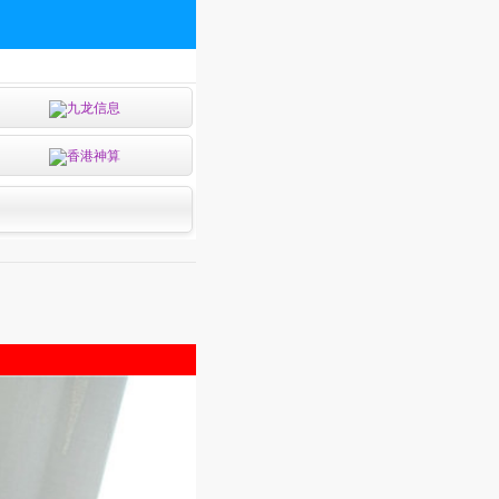
九龙信息
香港神算