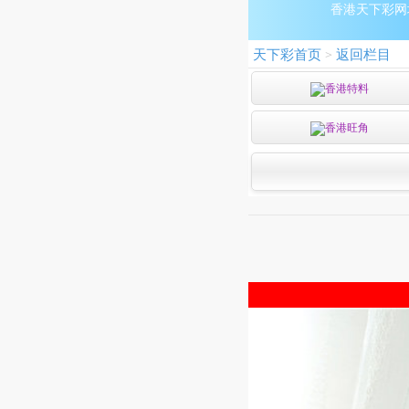
香港天下彩网址:
天下彩首页
返回栏目
>
香港特料
香港旺角