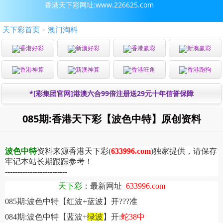
香港天下彩网址:www.226625.com
天下彩首页
澳门淘料
>
香港好彩
新澳好彩
香港赢彩
新澳赢彩
香港神算
新澳神算
香港旺角
香港跑狗
*[彩集团官网]港澳六合99倍注册送29元十年信誉保障
085期:香港天下彩【波色中特】原创资料
波色中特
资料来源香港天下彩(
633996.com
)独家提供，请保存
牢记本站长期跟踪参考！
-------------------------
天下彩
：最新网址
633996.com
085期:波色中特【红波+蓝波】开???准
084期:波色中特【蓝波+
绿波
】开:
蛇38中